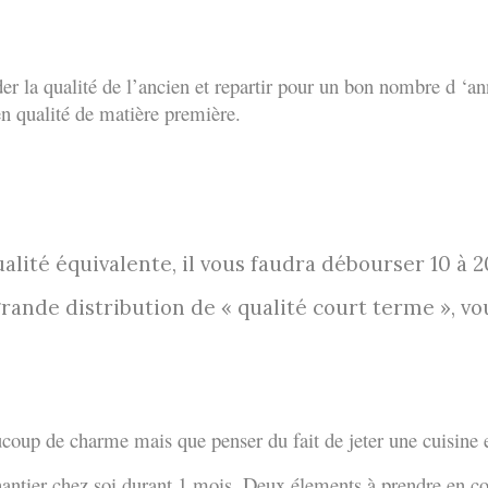
der la qualité de l’ancien et repartir pour un bon nombre d ‘ann
n qualité de matière première.
alité équivalente, il vous faudra débourser 10 à 
grande distribution de « qualité court terme », vo
oup de charme mais que penser du fait de jeter une cuisine e
 chantier chez soi durant 1 mois. Deux élements à prendre en c