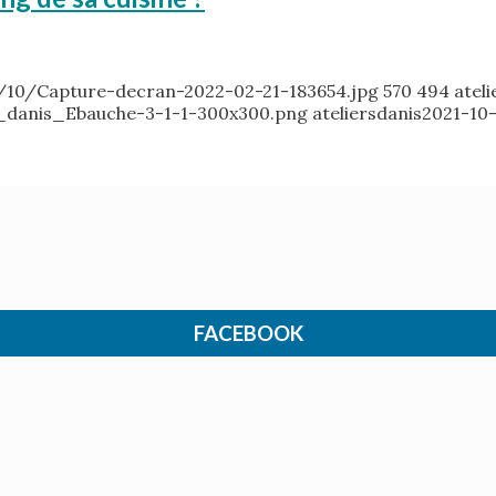
1/10/Capture-decran-2022-02-21-183654.jpg
570
494
atel
_danis_Ebauche-3-1-1-300x300.png
ateliersdanis
2021-10-
FACEBOOK